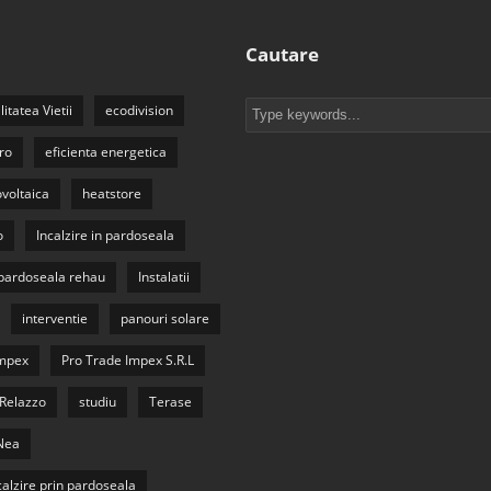
Cautare
litatea Vietii
ecodivision
ro
eficienta energetica
ovoltaica
heatstore
o
Incalzire in pardoseala
n pardoseala rehau
Instalatii
interventie
panouri solare
Impex
Pro Trade Impex S.R.L
Relazzo
studiu
Terase
Nea
calzire prin pardoseala