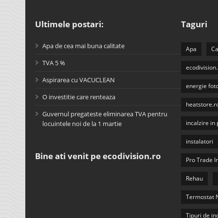
Ultimele postari:
Taguri
Apa de cea mai buna calitate
Apa
Ca
TVA 5 %
ecodivision.
Aspirarea cu VACUCLEAN
energie fot
O investitie care renteaza
heatstore.r
Guvernul pregateste eliminarea TVA pentru
incalzire i
locuintele noi de la 1 martie
instalatori
Bine ati venit pe ecodivision.ro
Pro Trade 
Rehau
Termostat 
Tipuri de in