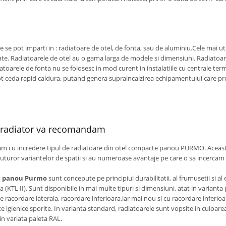
 se pot imparti in : radiatoare de otel, de fonta, sau de aluminiu.Cele mai ut
itate. Radiatoarele de otel au o gama larga de modele si dimensiuni. Radiatoa
radiatoarele de fonta nu se folosesc in mod curent in instalatiile cu centrale te
ot ceda rapid caldura, putand genera supraincalzirea echipamentului care p
 radiator va recomandam
 cu incredere tipul de radiatoare din otel compacte panou PURMO. Acea
tuturor variantelor de spatii si au numeroase avantaje pe care o sa incerca
e panou Purmo
sunt concepute pe principiul durabilitatii, al frumusetii si al
a (KTL II). Sunt disponibile in mai multe tipuri si dimensiuni, atat in varianta
de racordare laterala, racordare inferioara,iar mai nou si cu racordare inferioa
te igienice sporite. In varianta standard, radiatoarele sunt vopsite in culoarea 
din variata paleta RAL.