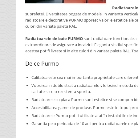
Radiatoarel
suprafetei. Diversitatea bogata de modele, in varianta verticala
radiatoarele decorative PURMO sporesc valorile estetice ale orica
culori din variata paleta RAL.
Radiatoarele de baie PURMO
sunt radiatoare functionale, cu
extraordinare de asigurare a incalzirii. Eleganta si stilul spec
acestea pot fi livrate si in alte culori din variata paleta RAL. 
De ce Purmo
Calitatea este cea mai importanta proprietate care difere
Vopsirea in dublu strat a radiatoarelor, folosind metoda de
calitate si cu o rezistenta sporita.
Radiatoarele cu placa Purmo sunt estetice si se compun ideal
Accesibilitatea gamei de produse. Purmo este in topul prod
Radiatoarele Purmo pot fi utilizate atat în instalatiile de inc
Garantia pe o perioada de 10 ani pentru radiatoarele de p