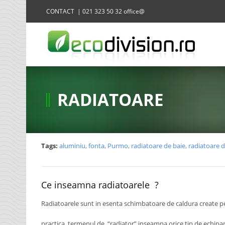
CONTACT | 021 323 50 32 office@
RADIATOARE
Tags:
aluminiu
,
fonta
,
Purmo
,
radiatoare de baie
,
radiatoare 
Ce inseamna radiatoarele ?
Radiatoarele sunt in esenta schimbatoare de caldura create pent
practica, termenul de “radiator” inseamna orice tip de echipamen