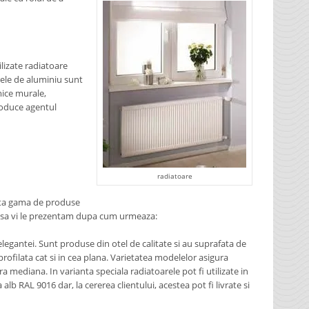
ilizate radiatoare
rele de aluminiu sunt
rmice murale,
roduce agentul
radiatoare
sta gama de produse
m sa vi le prezentam dupa cum urmeaza:
 elegantei. Sunt produse din otel de calitate si au suprafata de
 profilata cat si in cea plana. Varietatea modelelor asigura
ra mediana. In varianta speciala radiatoarele pot fi utilizate in
alb RAL 9016 dar, la cererea clientului, acestea pot fi livrate si