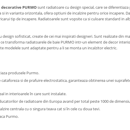
e decorative PURMO
sunt radiatoare cu design special, care se diferentiaza p
 si in varianta orizontala, ofera optiuni de incalzire pentru orice incapere. Da
rui tip de incapere. Radiatoarele sunt vopsite ca si culoare standard in alb im
 design sofisticat, create de cei mai inspirati designeri. Sunt realizate din m
ific ce transforma radiatoarele de baie PURMO intr-un element de decor interior.
Toate modelele sunt adaptate pentru a li se monta un incalzitor electric.
ntiaza produsele Purmo.
 cataforeza si de prafuire electrostatica, garanteaza obtinerea unei suprafe
 in interioarele în care sunt instalate.
ucatorilor de radiatoare din Europa avand per total peste 1000 de dimensiun
alzire centrala cu o singura teava cat si în cele cu doua tevi.
laca Purmo.