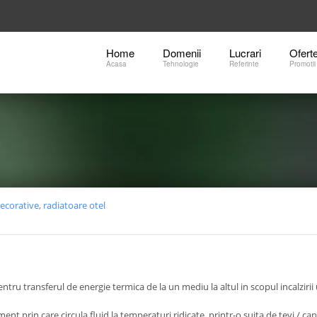
Home
Domenii
Lucrari
Ofert
Acasa
Tehnologie
Referinte
Promotii
decorative
,
radiatoare otel
ru transferul de energie termica de la un mediu la altul in scopul incalzirii 
t prin care circula fluid la temperaturi ridicate, printr-o suita de tevi / can