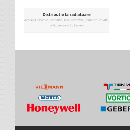
Distributie la radiatoare
accesori aferente
,
ansamblu tevi
,
calorifere
,
fitinguri
,
izolatie
,
otel
,
pardoseala
,
Purmo