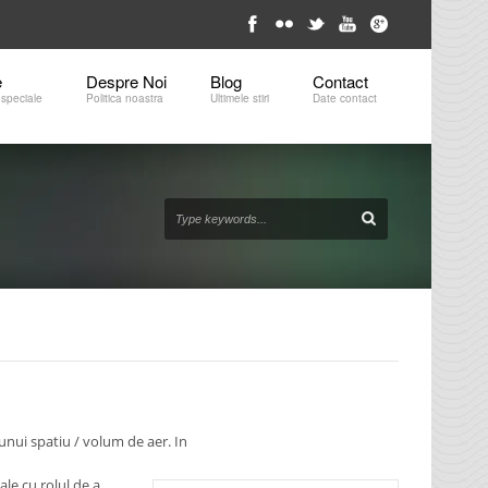
e
Despre Noi
Blog
Contact 
 speciale
Politica noastra
Ultimele stiri
Date contact
unui spatiu / volum de aer. In
ale cu rolul de a