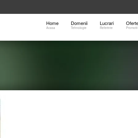
Home
Domenii
Lucrari
Ofert
Acasa
Tehnologie
Referinte
Promotii