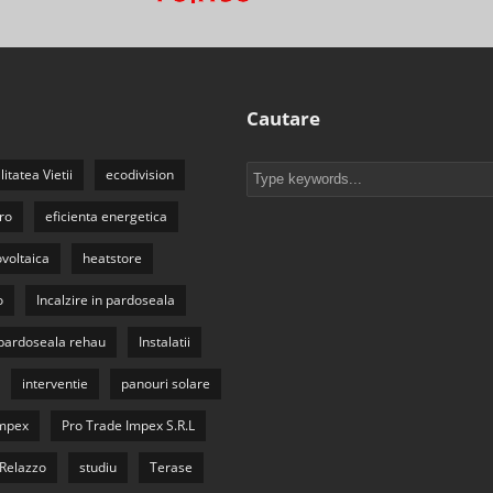
Cautare
litatea Vietii
ecodivision
ro
eficienta energetica
ovoltaica
heatstore
o
Incalzire in pardoseala
n pardoseala rehau
Instalatii
interventie
panouri solare
Impex
Pro Trade Impex S.R.L
Relazzo
studiu
Terase