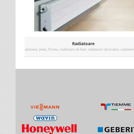
Radiatoare
aluminiu
,
fonta
,
Purmo
,
radiatoare de baie
,
radiatoare decorative
,
radiatoar