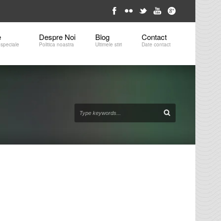
e
Despre Noi
Blog
Contact 
 speciale
Politica noastra
Ultimele stiri
Date contact