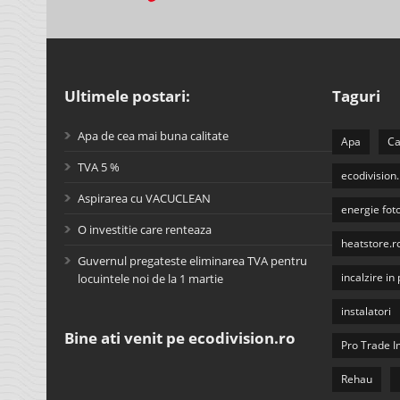
Ultimele postari:
Taguri
Apa de cea mai buna calitate
Apa
Ca
TVA 5 %
ecodivision.
Aspirarea cu VACUCLEAN
energie fot
O investitie care renteaza
heatstore.r
Guvernul pregateste eliminarea TVA pentru
incalzire i
locuintele noi de la 1 martie
instalatori
Bine ati venit pe ecodivision.ro
Pro Trade 
Rehau