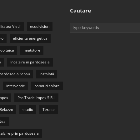
Cautare
litatea Vietii
ecodivision
ro
eficienta energetica
ovoltaica
heatstore
o
Incalzire in pardoseala
n pardoseala rehau
Instalatii
interventie
panouri solare
Impex
Pro Trade Impex S.R.L
Relazzo
studiu
Terase
Nea
calzire prin pardoseala