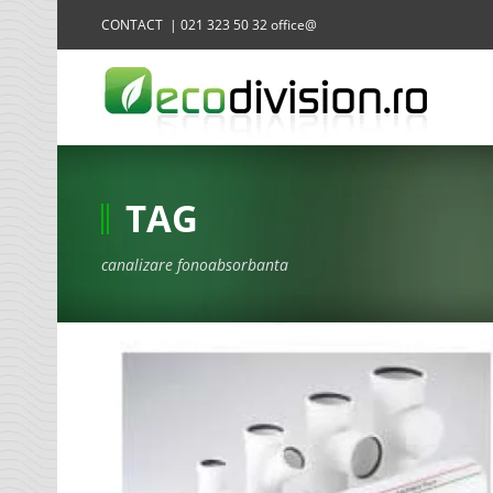
CONTACT | 021 323 50 32 office@
TAG
canalizare fonoabsorbanta