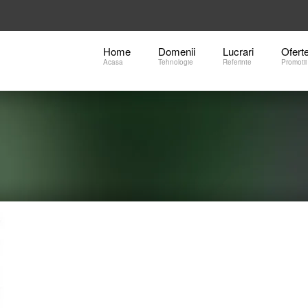
Home
Domenii
Lucrari
Ofert
Acasa
Tehnologie
Referinte
Promotii