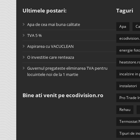
Ultimele postari:
Taguri
Apa de cea mai buna calitate
Apa
Ca
TVA 5 %
ecodivision.
Aspirarea cu VACUCLEAN
energie fot
O investitie care renteaza
heatstore.r
Guvernul pregateste eliminarea TVA pentru
incalzire i
locuintele noi de la 1 martie
instalatori
Bine ati venit pe ecodivision.ro
Pro Trade 
Rehau
Termostat 
Tipuri de in