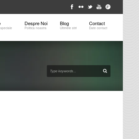
e
Despre Noi
Blog
Contact 
 speciale
Politica noastra
Ultimele stiri
Date contact