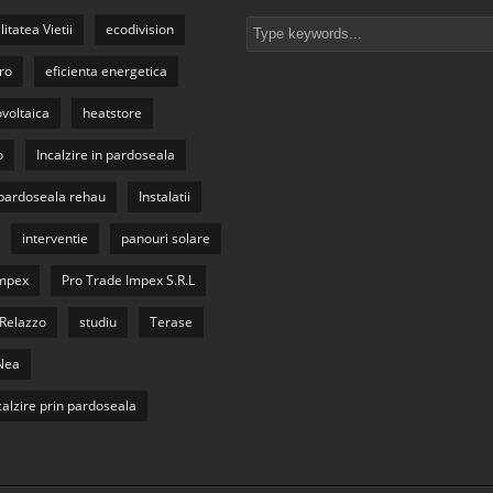
litatea Vietii
ecodivision
ro
eficienta energetica
ovoltaica
heatstore
o
Incalzire in pardoseala
n pardoseala rehau
Instalatii
interventie
panouri solare
Impex
Pro Trade Impex S.R.L
Relazzo
studiu
Terase
Nea
calzire prin pardoseala