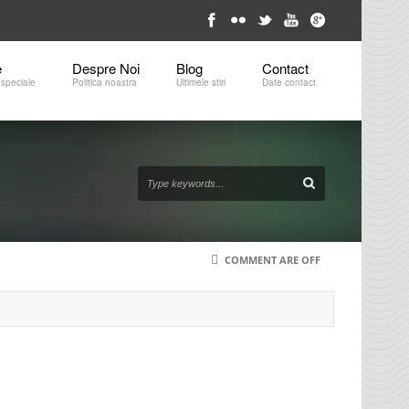
e
Despre Noi
Blog
Contact 
 speciale
Politica noastra
Ultimele stiri
Date contact
COMMENT ARE OFF