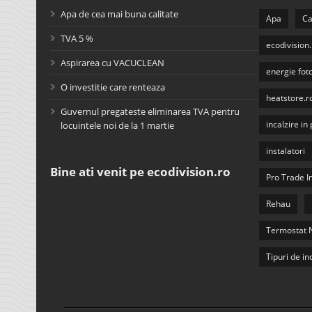
Apa de cea mai buna calitate
Apa
Ca
TVA 5 %
ecodivision.
Aspirarea cu VACUCLEAN
energie fot
O investitie care renteaza
heatstore.r
Guvernul pregateste eliminarea TVA pentru
incalzire i
locuintele noi de la 1 martie
instalatori
Bine ati venit pe ecodivision.ro
Pro Trade 
Rehau
Termostat 
Tipuri de in