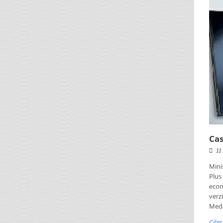
Cas
11
Mini
Plus
econ
verz
Medi
Cite