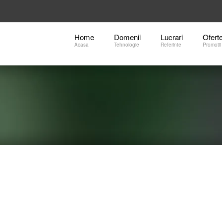
Home
Domenii
Lucrari
Ofert
Acasa
Tehnologie
Referinte
Promotii