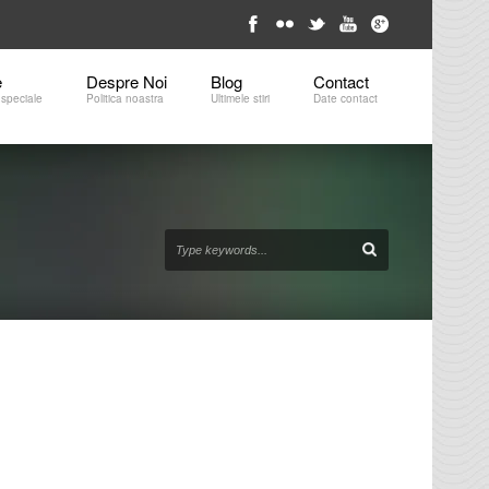
e
Despre Noi
Blog
Contact 
 speciale
Politica noastra
Ultimele stiri
Date contact