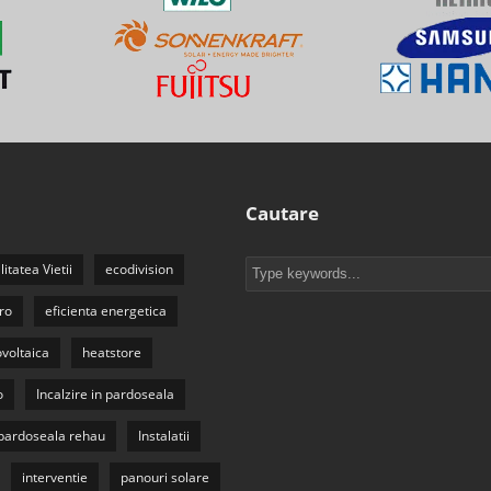
Cautare
litatea Vietii
ecodivision
ro
eficienta energetica
ovoltaica
heatstore
o
Incalzire in pardoseala
n pardoseala rehau
Instalatii
interventie
panouri solare