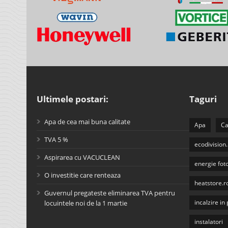
Ultimele postari:
Taguri
Apa de cea mai buna calitate
Apa
Ca
TVA 5 %
ecodivision.
Aspirarea cu VACUCLEAN
energie fot
O investitie care renteaza
heatstore.r
Guvernul pregateste eliminarea TVA pentru
incalzire i
locuintele noi de la 1 martie
instalatori